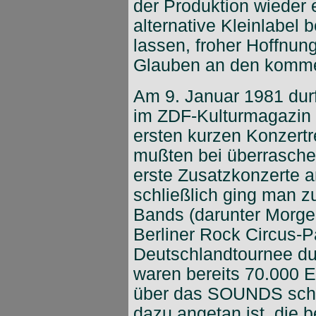
der Produktion wieder 
alternative Kleinlabel 
lassen, froher Hoffnun
Glauben an den kommer
Am 9. Januar 1981 durft
im ZDF-Kulturmagazin "
ersten kurzen Konzert
mußten bei überrasch
erste Zusatzkonzerte 
schließlich ging man 
Bands (darunter Morgen
Berliner Rock Circus-
Deutschlandtournee du
waren bereits 70.000 E
über das SOUNDS schri
dazu angetan ist, die 