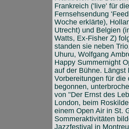
Frankreich ('live' für 
Fernsehsendung 'Feedba
Woche erklärte), Holla
Utrecht) und Belgien 
Watts, Ex-Fisher Z) fo
standen sie neben Tri
Uhuru, Wolfgang Ambro
Happy Summernight Open
auf der Bühne. Längst 
Vorbereitungen für die 
begonnen, unterbrochen
von "Der Ernst des Leb
London, beim Roskilde
einem Open Air in St. 
Sommeraktivitäten bild
Jazzfestival in Montreu