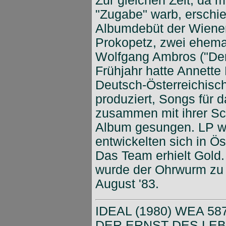
Zur gleichen Zeit, da 
"Zugabe" warb, erschi
Albumdebüt der Wiener
Prokopetz, zwei ehemal
Wolfgang Ambros ("Der
Frühjahr hatte Annett
Deutsch-Österreichisch
produziert, Songs für 
zusammen mit ihrer Sc
Album gesungen. LP wi
entwickelten sich in Ö
Das Team erhielt Gold
wurde der Ohrwurm zu
August '83.
IDEAL (1980) WEA 58
DER ERNST DES LEBE