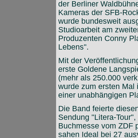
der Berliner Waldbühne
Kameras der SFB-Rockn
wurde bundesweit ausg
Studioarbeit am zwei
Produzenten Conny Pla
Lebens".
Mit der Veröffentlichun
erste Goldene Langspie
(mehr als 250.000 ver
wurde zum ersten Mal 
einer unabhängigen Pla
Die Band feierte diesen
Sendung "Litera-Tour",
Buchmesse vom ZDF pr
sahen Ideal bei 27 au