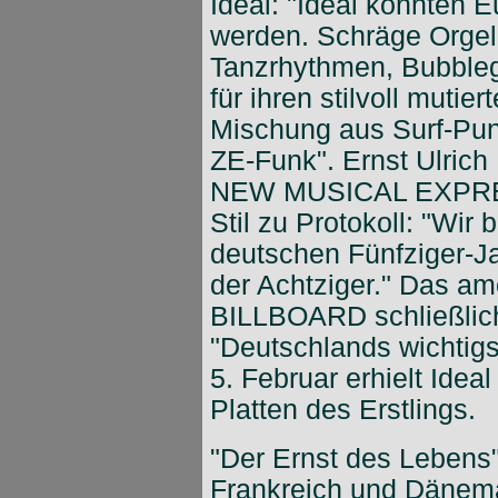
Ideal: "Ideal könnten 
werden. Schräge Orgel
Tanzrhythmen, Bubbl
für ihren stilvoll mutie
Mischung aus Surf-Pu
ZE-Funk". Ernst Ulric
NEW MUSICAL EXPRESS
Stil zu Protokoll: "Wir 
deutschen Fünfziger-J
der Achtziger." Das am
BILLBOARD schließlich
"Deutschlands wichtig
5. Februar erhielt Ideal
Platten des Erstlings.
"Der Ernst des Lebens"
Frankreich und Dänemark