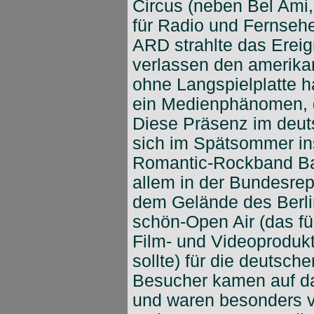
Circus (neben Bel Ami,
für Radio und Fernsehe
ARD strahlte das Ereign
verlassen den amerika
ohne Langspielplatte h
ein Medienphänomen, d
Diese Präsenz im deuts
sich im Spätsommer ins
Romantic-Rockband Ba
allem in der Bundesrepu
dem Gelände des Berli
schön-Open Air (das f
Film- und Videoproduk
sollte) für die deutsch
Besucher kamen auf d
und waren besonders vo