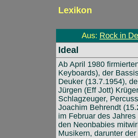
Lexikon
Aus:
Rock in D
Ideal
Ab April 1980 firmier
Keyboards), der Bassis
Deuker (13.7.1954), de
Jürgen (Eff Jott) Krüge
Schlagzeuger, Percuss
Joachim Behrendt (15.2.
im Februar des Jahres 
den Neonbabies mitwir
Musikern, darunter de