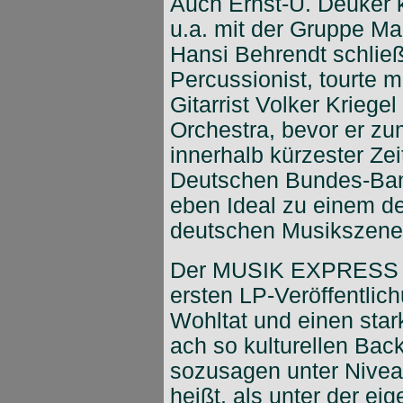
Auch Ernst-U. Deuker 
u.a. mit der Gruppe Ma
Hansi Behrendt schließl
Percussionist, tourte 
Gitarrist Volker Krieg
Orchestra, bevor er z
innerhalb kürzester Ze
Deutschen Bundes-Band
eben Ideal zu einem d
deutschen Musikszene 
Der MUSIK EXPRESS dr
ersten LP-Veröffentlich
Wohltat und einen star
ach so kulturellen Ba
sozusagen unter Niveau
heißt, als unter der e