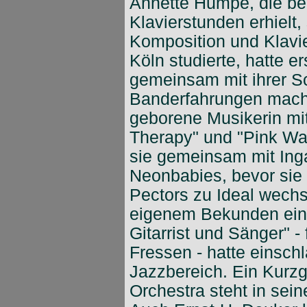
Annette Humpe, die ber
Klavierstunden erhielt
Komposition und Klavi
Köln studierte, hatte er
gemeinsam mit ihrer S
Banderfahrungen macht
geborene Musikerin mi
Therapy" und "Pink Wav
sie gemeinsam mit Inga
Neonbabies, bevor sie 
Pectors zu Ideal wechse
eigenem Bekunden ein "
Gitarrist und Sänger" -
Fressen - hatte einsch
Jazzbereich. Ein Kurz
Orchestra steht in sei